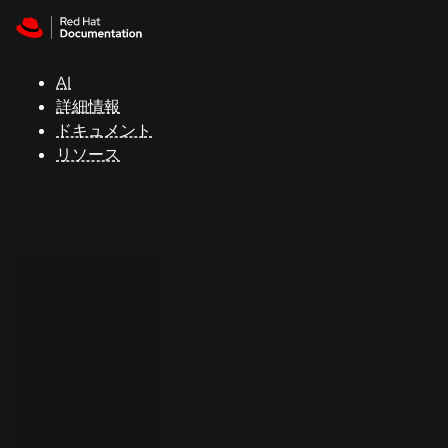
Skip to navigation
Skip to content
サ
ポ
ー
AI
ト
詳細情報
ドキュメント
リソース
コ
ン
ソ
ー
ル
開
発
者
ト
ラ