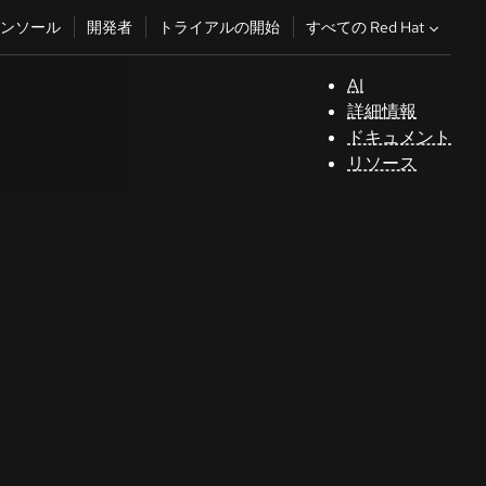
すべての Red Hat
ンソール
開発者
トライアルの開始
AI
サ
詳細情報
ポ
ドキュメント
ー
リソース
ト
コ
ン
ソ
ー
ル
開
発
者