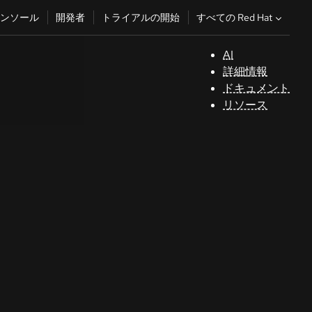
すべての Red Hat
ンソール
開発者
トライアルの開始
AI
サ
詳細情報
ポ
ドキュメント
ー
リソース
ト
コ
ン
ソ
ー
ル
開
発
者