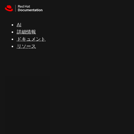
Skip to navigation
Skip to content
サ
ポ
ー
AI
ト
詳細情報
ドキュメント
リソース
コ
ン
ソ
ー
ル
開
発
者
ト
ラ