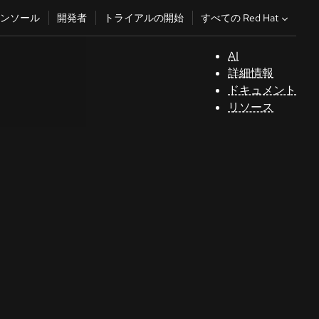
すべての Red Hat
ンソール
開発者
トライアルの開始
AI
サ
詳細情報
ポ
ドキュメント
ー
リソース
ト
コ
ン
ソ
ー
ル
開
発
者