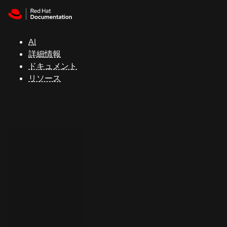
Skip to navigation
Skip to content
サ
ポ
ー
AI
ト
詳細情報
ドキュメント
リソース
コ
ン
ソ
ー
ル
開
発
者
ト
ラ