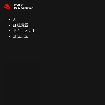
Skip to navigation
Skip to content
サ
ポ
ー
AI
ト
詳細情報
ドキュメント
リソース
コ
ン
ソ
ー
ル
開
発
者
ト
ラ