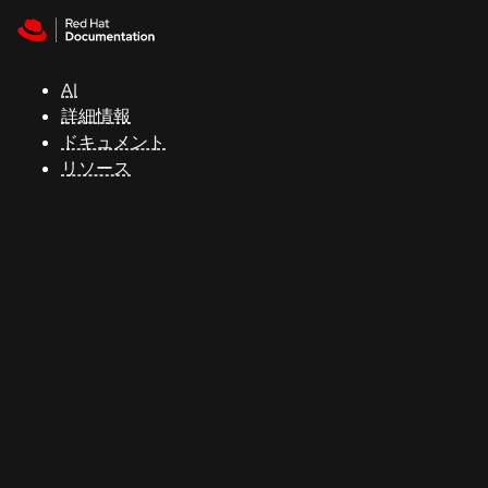
Skip to navigation
Skip to content
サ
ポ
ー
AI
ト
詳細情報
ドキュメント
リソース
コ
ン
ソ
ー
ル
開
発
者
ト
ラ