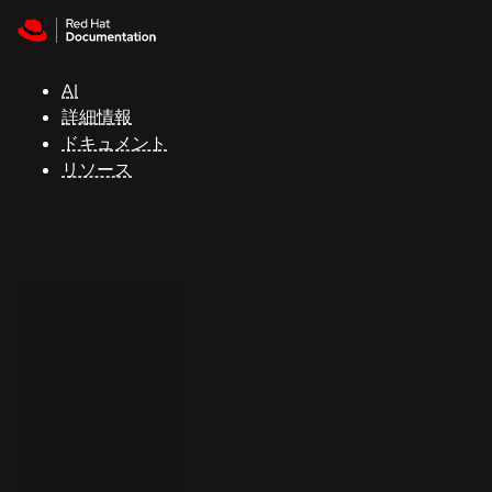
Skip to navigation
Skip to content
サ
ポ
ー
AI
ト
詳細情報
ドキュメント
リソース
コ
ン
ソ
ー
ル
開
発
者
ト
ラ