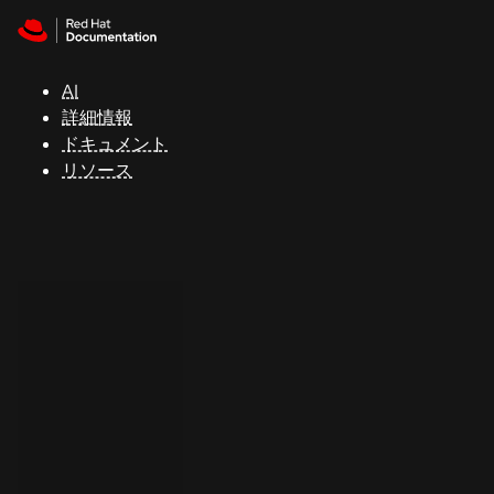
Skip to navigation
Skip to content
サ
ポ
ー
AI
ト
詳細情報
ドキュメント
リソース
コ
ン
ソ
ー
ル
開
発
者
ト
ラ