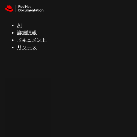
Skip to navigation
Skip to content
サ
ポ
ー
AI
ト
詳細情報
ドキュメント
リソース
コ
ン
ソ
ー
ル
開
発
者
ト
ラ