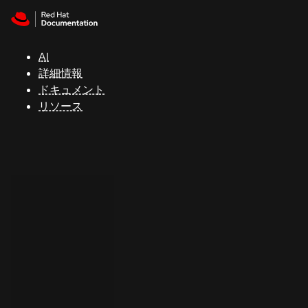
Skip to navigation
Skip to content
サ
ポ
ー
AI
ト
詳細情報
ドキュメント
リソース
コ
ン
ソ
ー
ル
開
発
者
ト
ラ