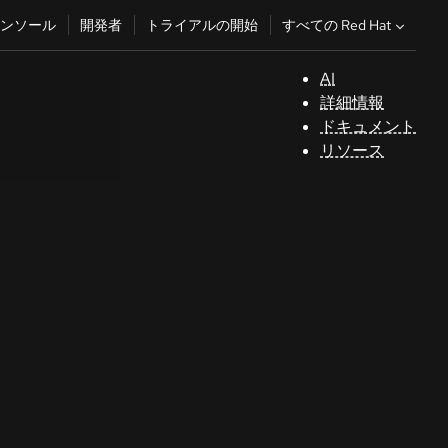
すべての Red Hat
ンソール
開発者
トライアルの開始
AI
サ
詳細情報
ポ
ドキュメント
ー
リソース
ト
コ
ン
ソ
ー
ル
開
発
者