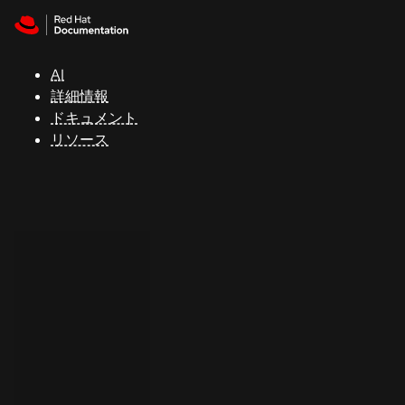
Skip to navigation
Skip to content
サ
ポ
ー
AI
ト
詳細情報
ドキュメント
リソース
コ
ン
ソ
ー
ル
開
発
者
ト
ラ