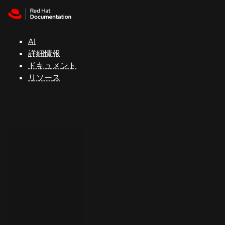
Skip to navigation
Skip to content
サ
ポ
ー
AI
ト
詳細情報
ドキュメント
リソース
コ
ン
ソ
ー
ル
開
発
者
ト
ラ