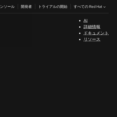
すべての Red Hat
ンソール
開発者
トライアルの開始
AI
サ
詳細情報
ポ
ドキュメント
ー
リソース
ト
コ
ン
ソ
ー
ル
開
発
者