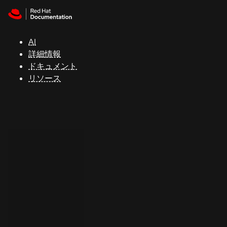
Skip to navigation
Skip to content
サ
ポ
ー
AI
ト
詳細情報
ドキュメント
リソース
コ
ン
ソ
ー
ル
開
発
者
ト
ラ