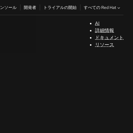
すべての Red Hat
ンソール
開発者
トライアルの開始
AI
サ
詳細情報
ポ
ドキュメント
ー
リソース
ト
コ
ン
ソ
ー
ル
開
発
者