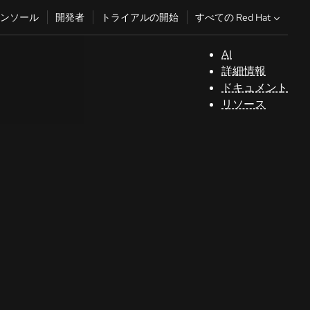
すべての Red Hat
ンソール
開発者
トライアルの開始
AI
サ
詳細情報
ポ
ドキュメント
ー
リソース
ト
コ
ン
ソ
ー
ル
開
発
者