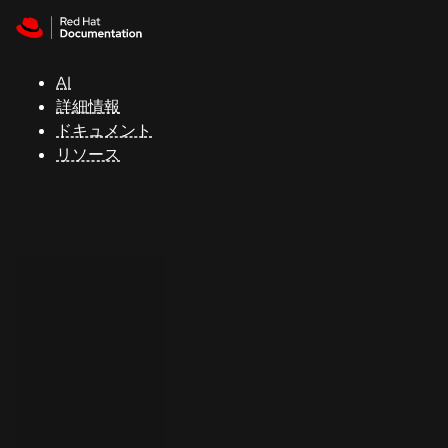
Skip to navigation
Skip to content
サ
ポ
ー
AI
ト
詳細情報
ドキュメント
リソース
コ
ン
ソ
ー
ル
開
発
者
ト
ラ