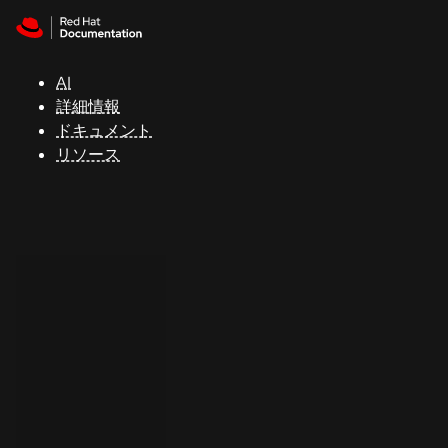
Skip to navigation
Skip to content
サ
ポ
ー
AI
ト
詳細情報
ドキュメント
リソース
コ
ン
ソ
ー
ル
開
発
者
ト
ラ