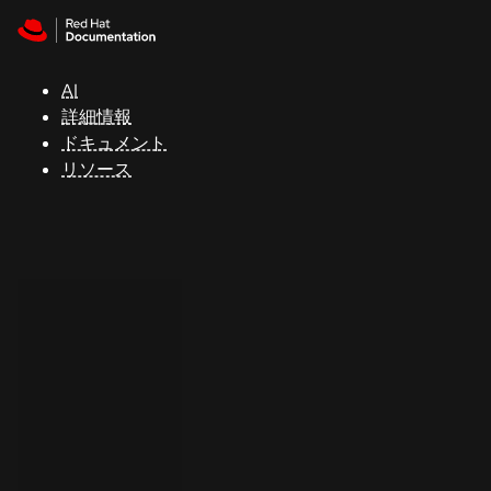
Skip to navigation
Skip to content
サ
ポ
ー
AI
ト
詳細情報
ドキュメント
リソース
コ
ン
ソ
ー
ル
開
発
者
ト
ラ