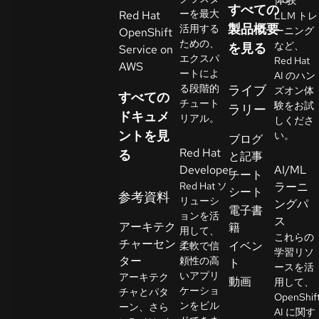
すべての
イ
ーを最大
Red Hat
LLM トレ
ア
製品概要
活用する
ーニング
OpenShift
ための、
ル
など、
を見る
Service on
エクスパ
Red Hat
の
AWS
ートによ
AI のハン
開
る段階的
ライブ
ズオン体
すべての
始
チュート
験をお試
ラリー
ドキュメ
リアル。
しくださ
ントを見
お
い。
ブログ
Red Hat
問
る
と記事
Developer
AI/ML
い
チート
Red Hat ソ
ラーニ
合
シート
参考資料
リューシ
ングパ
わ
言
電子書
ョンを活
語
ス
せ
アーキテク
籍
用して、
の
これらの
チャーセン
イベン
柔軟で信
選
学習リソ
ター
頼性の高
ト
択
ースを活
いアプリ
アーキテク
動画
用して、
ケーショ
チャとパタ
OpenShif
ンをビル
ーン、さら
AI に関す