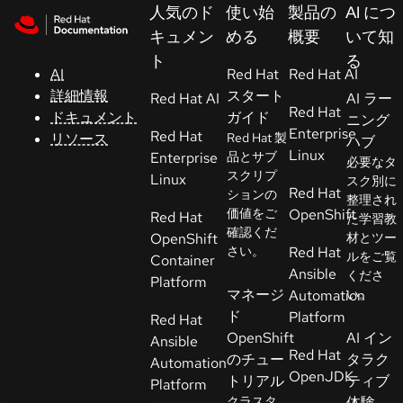
Skip to navigation
Skip to content
人気のド
使い始
製品の
AI につ
サ
キュメン
める
概要
いて知
ポ
ト
る
ー
AI
Red Hat
Red Hat AI
ト
詳細情報
スタート
Red Hat AI
AI ラー
Red Hat
ドキュメント
ガイド
ニング
Enterprise
Red Hat
リソース
Red Hat 製
ハブ
コ
Linux
Enterprise
品とサブ
必要なタ
ン
スクリプ
Linux
スク別に
ソ
Red Hat
ションの
整理され
ー
価値をご
OpenShift
Red Hat
た学習教
ル
確認くだ
OpenShift
材とツー
さい。
Red Hat
ルをご覧
Container
Ansible
くださ
開
Platform
マネージ
Automation
い。
発
ド
Platform
Red Hat
者
OpenShift
AI イン
Ansible
Red Hat
のチュー
タラク
Automation
ト
OpenJDK
トリアル
ティブ
Platform
ラ
クラスタ
体験