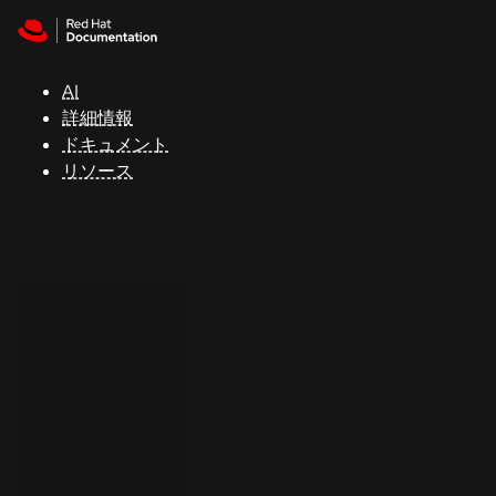
Skip to navigation
Skip to content
サ
ポ
ー
AI
ト
詳細情報
ドキュメント
リソース
コ
ン
ソ
ー
ル
開
発
者
ト
ラ