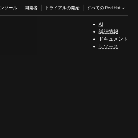
すべての Red Hat
ンソール
開発者
トライアルの開始
AI
サ
詳細情報
ポ
ドキュメント
ー
リソース
ト
コ
ン
ソ
ー
ル
開
発
者