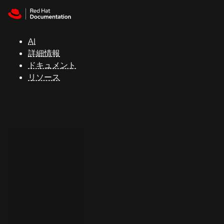
Skip to navigation
Skip to content
サ
ポ
ー
AI
ト
詳細情報
ドキュメント
リソース
コ
ン
ソ
ー
ル
開
発
者
ト
ラ