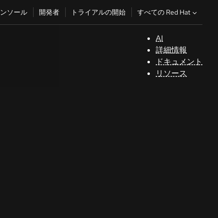
すべての Red Hat
ンソール
開発者
トライアルの開始
AI
サ
詳細情報
ポ
ドキュメント
ー
リソース
ト
コ
ン
ソ
ー
ル
開
発
者