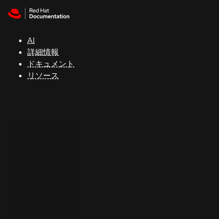
Skip to navigation
Skip to content
サ
ポ
ー
AI
ト
詳細情報
ドキュメント
リソース
コ
ン
ソ
ー
ル
開
発
者
ト
ラ