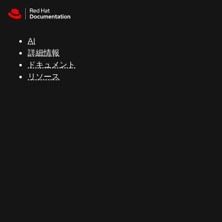
Skip to navigation
Skip to content
サ
ポ
ー
AI
ト
詳細情報
ドキュメント
リソース
コ
ン
ソ
ー
ル
開
発
者
ト
ラ