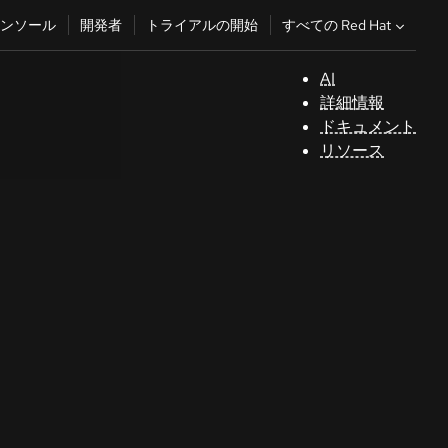
すべての Red Hat
ンソール
開発者
トライアルの開始
AI
サ
詳細情報
ポ
ドキュメント
ー
リソース
ト
コ
ン
ソ
ー
ル
開
発
者