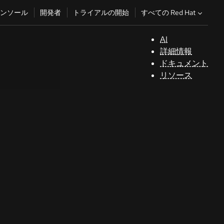
すべての Red Hat
ンソール
開発者
トライアルの開始
AI
サ
詳細情報
ポ
ドキュメント
ー
リソース
ト
コ
ン
ソ
ー
ル
開
発
者