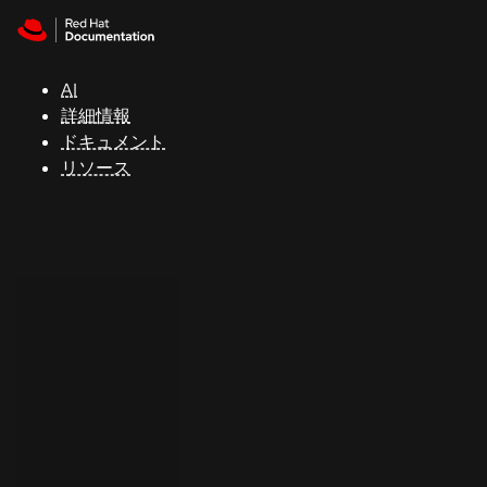
Skip to navigation
Skip to content
サ
ポ
ー
AI
ト
詳細情報
ドキュメント
リソース
コ
ン
ソ
ー
ル
開
発
者
ト
ラ