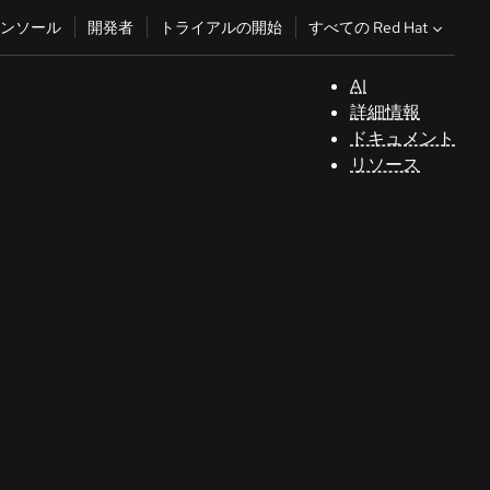
すべての Red Hat
ンソール
開発者
トライアルの開始
AI
サ
詳細情報
ポ
ドキュメント
ー
リソース
ト
コ
ン
ソ
ー
ル
開
発
者