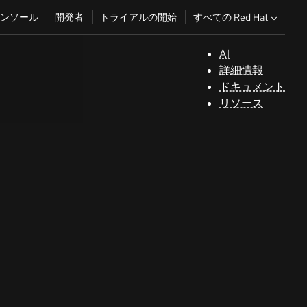
すべての Red Hat
ンソール
開発者
トライアルの開始
AI
サ
詳細情報
ポ
ドキュメント
ー
リソース
ト
コ
ン
ソ
ー
ル
開
発
者