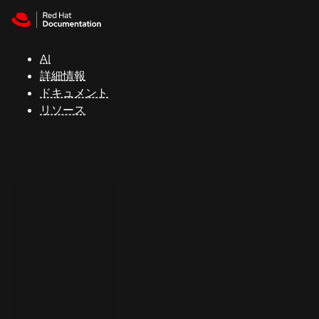
Skip to navigation
Skip to content
サ
ポ
ー
AI
ト
詳細情報
ドキュメント
リソース
コ
ン
ソ
ー
ル
開
発
者
ト
ラ