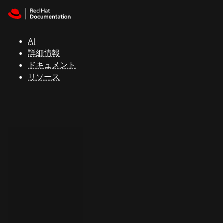
Skip to navigation
Skip to content
サ
ポ
ー
AI
ト
詳細情報
ドキュメント
リソース
コ
ン
ソ
ー
ル
開
発
者
ト
ラ