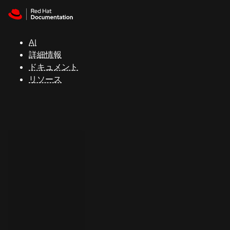
Skip to navigation
Skip to content
サ
ポ
ー
AI
ト
詳細情報
ドキュメント
リソース
コ
ン
ソ
ー
ル
開
発
者
ト
ラ