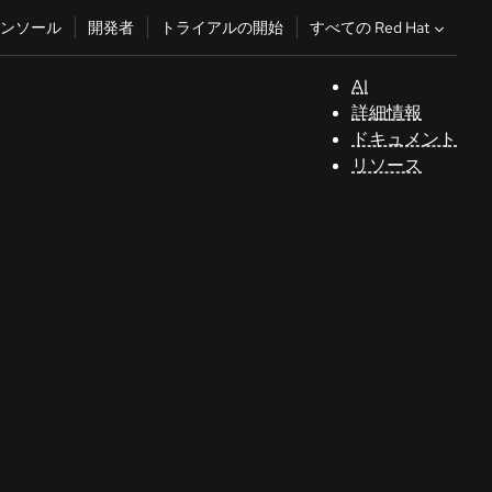
すべての Red Hat
ンソール
開発者
トライアルの開始
AI
サ
詳細情報
ポ
ドキュメント
ー
リソース
ト
コ
ン
ソ
ー
ル
開
発
者