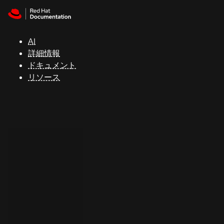
Skip to navigation
Skip to content
サ
ポ
ー
AI
ト
詳細情報
ドキュメント
リソース
コ
ン
ソ
ー
ル
開
発
者
ト
ラ