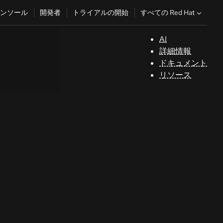
すべての Red Hat
ンソール
開発者
トライアルの開始
AI
サ
詳細情報
ポ
ドキュメント
ー
リソース
ト
コ
ン
ソ
ー
ル
開
発
者