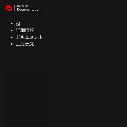
Skip to navigation
Skip to content
サ
ポ
ー
AI
ト
詳細情報
ドキュメント
リソース
コ
ン
ソ
ー
ル
開
発
者
ト
ラ