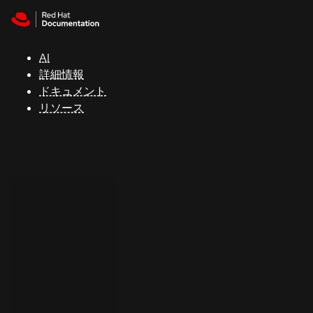
Skip to navigation
Skip to content
サ
ポ
ー
AI
ト
詳細情報
ドキュメント
リソース
コ
ン
ソ
ー
ル
開
発
者
ト
ラ