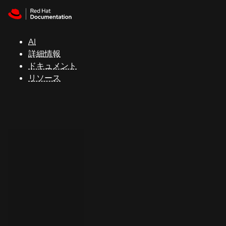
Skip to navigation
Skip to content
サ
ポ
ー
AI
ト
詳細情報
ドキュメント
リソース
コ
ン
ソ
ー
ル
開
発
者
ト
ラ