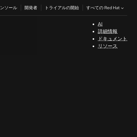
すべての Red Hat
ンソール
開発者
トライアルの開始
AI
サ
詳細情報
ポ
ドキュメント
ー
リソース
ト
コ
ン
ソ
ー
ル
開
発
者