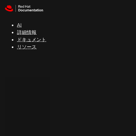
Skip to navigation
Skip to content
サ
ポ
ー
AI
ト
詳細情報
ドキュメント
リソース
コ
ン
ソ
ー
ル
開
発
者
ト
ラ