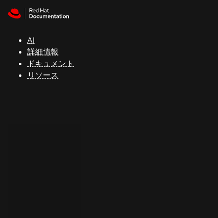
Skip to navigation
Skip to content
サ
ポ
ー
AI
ト
詳細情報
ドキュメント
リソース
コ
ン
ソ
ー
ル
開
発
者
ト
ラ