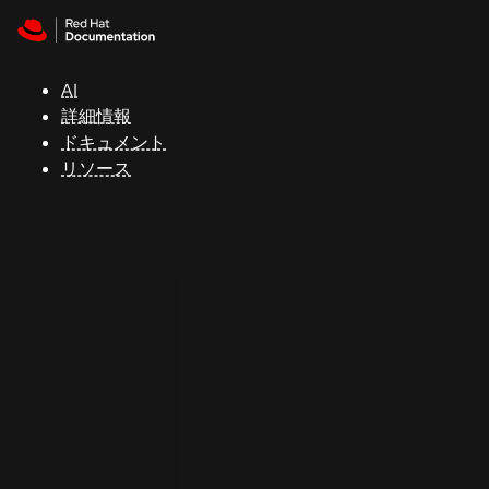
Skip to navigation
Skip to content
サ
ポ
ー
AI
ト
詳細情報
ドキュメント
リソース
コ
ン
ソ
ー
ル
開
発
者
ト
ラ