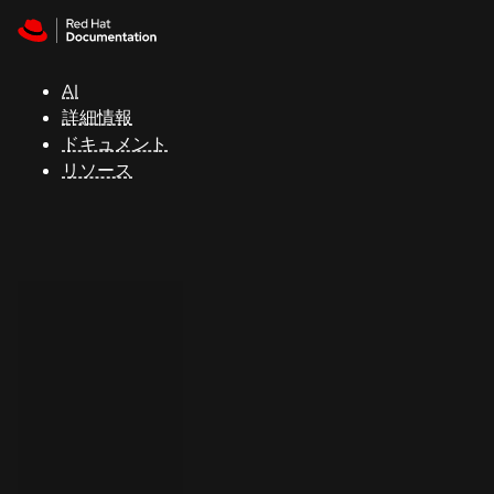
Skip to navigation
Skip to content
サ
ポ
ー
AI
ト
詳細情報
ドキュメント
リソース
コ
ン
ソ
ー
ル
開
発
者
ト
ラ