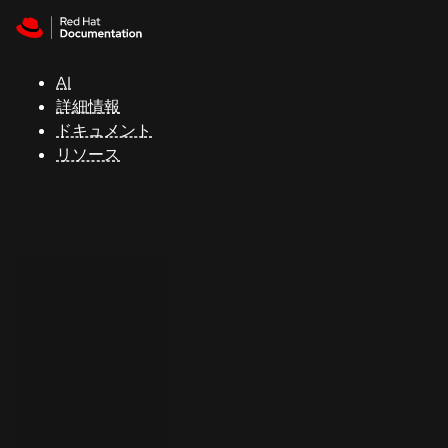
Skip to navigation
Skip to content
サ
ポ
ー
AI
ト
詳細情報
ドキュメント
リソース
コ
ン
ソ
ー
ル
開
発
者
ト
ラ