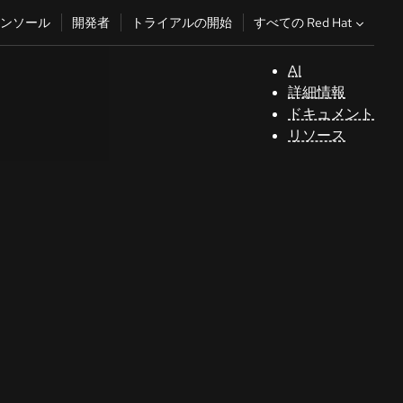
すべての Red Hat
ンソール
開発者
トライアルの開始
AI
サ
詳細情報
ポ
ドキュメント
ー
リソース
ト
コ
ン
ソ
ー
ル
開
発
者